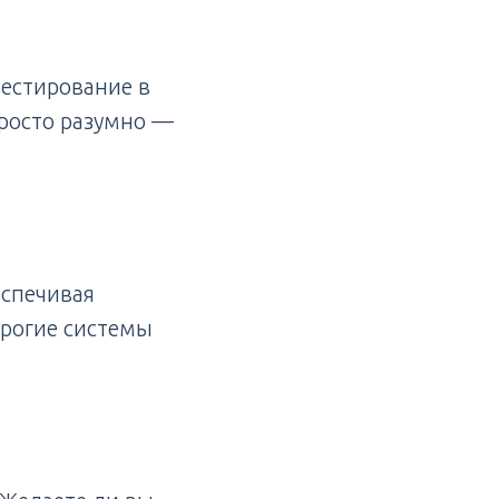
естирование в
росто разумно —
еспечивая
трогие системы