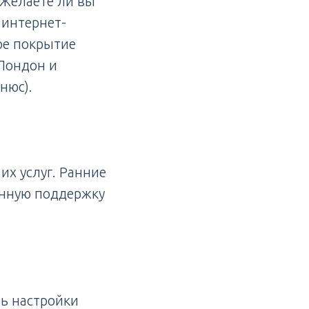
 Желаете ли вы
 интернет-
ое покрытие
Лондон и
нюс).
 их услуг. Ранние
енную поддержку
ь настройки