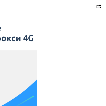
е
окси 4G