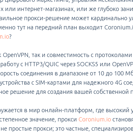
х или интернет-магазинах, или же глубоко зан
авильное прокси-решение может кардинально 
енно тут на передний план выходит Coronium.i
m.io
?
 OpenVPN, так и совместимость с протоколами
работу с HTTP3/QUIC через SOCKS5 или OpenV
орость соединения в диапазоне от 10 до 100 Мб
устройства с SIM-картами для надежного 4G со
ное решение для создания вашей собственной 
гружается в мир онлайн-платформ, где высокий 
остепенное значение, прокси
Coronium.io
станов
 не простые прокси; это частные, специализир