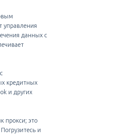
ровым
т управления
лечения данных с
печивает
с
ых кредитных
ok и других
к прокси; это
 Погрузитесь и