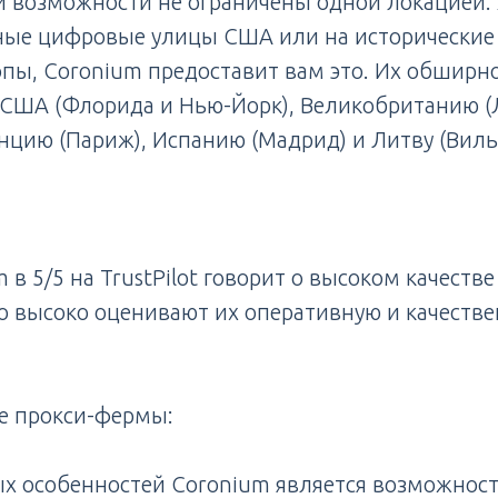
и возможности не ограничены одной локацией.
ные цифровые улицы США или на исторические
пы, Coronium предоставит вам это. Их обширн
я США (Флорида и Нью-Йорк), Великобританию (
цию (Париж), Испанию (Мадрид) и Литву (Виль
в 5/5 на TrustPilot говорит о высоком качестве
о высоко оценивают их оперативную и качеств
 прокси-фермы:
ых особенностей Coronium является возможност