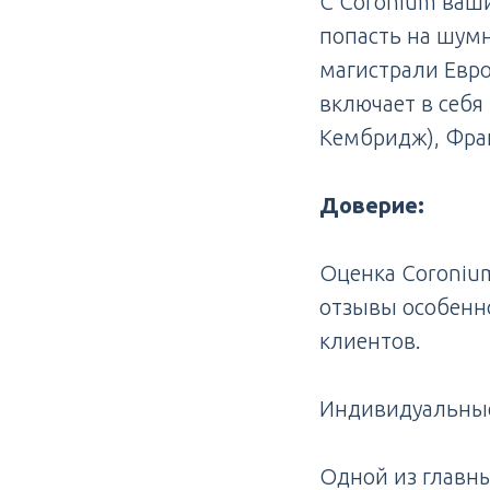
С Coronium ваш
попасть на шум
магистрали Евро
включает в себ
Кембридж), Фран
Доверие:
Оценка Coronium 
отзывы особенн
клиентов.
Индивидуальные
Одной из главн