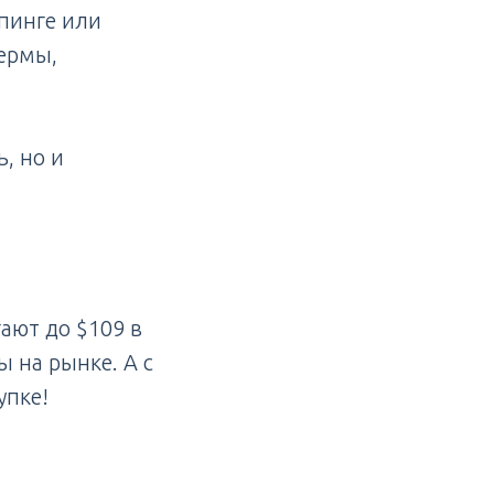
пинге или
ермы,
, но и
гают до $109 в
 на рынке. А с
упке!