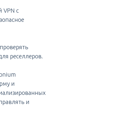
й VPN с
зопасное
 проверять
для реселлеров.
ronium
рму и
циализированных
правлять и