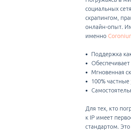
социальных сетя
скрапингом, пр
онлайн-опыт. Им
именно
Coroniu
Поддержка как
Обеспечивает 
Мгновенная ск
100% частные 
Самостоятель
Для тех, кто по
к IP имеет перв
стандартом. Это