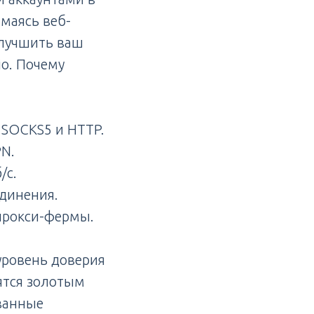
имаясь веб-
улучшить ваш
o. Почему
 SOCKS5 и HTTP.
PN.
/с.
единения.
прокси-фермы.
уровень доверия
ятся золотым
ованные